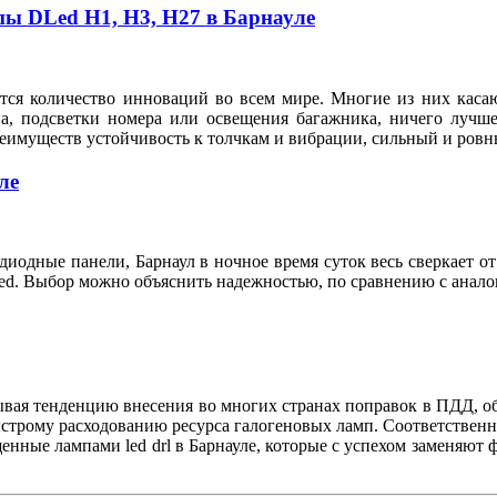
пы DLed Н1, Н3, Н27 в Барнауле
тся количество инноваций во всем мире. Многие из них касают
на, подсветки номера или освещения багажника, ничего лучше
реимуществ устойчивость к толчкам и вибрации, сильный и ровн
ле
иодные панели, Барнаул в ночное время суток весь сверкает о
dled. Выбор можно объяснить надежностью, по сравнению с ана
тывая тенденцию внесения во многих странах поправок в ПДД, 
быстрому расходованию ресурса галогеновых ламп. Соответствен
нные лампами led drl в Барнауле, которые с успехом заменяют 