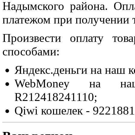
Надымского района. Опл
платежом при получении т
Произвести оплату то
способами:
Яндекс.деньги на наш 
WebMoney на на
R212418241110;
Qiwi кошелек - 9221881