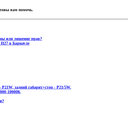
отовы вам помочь.
ены или лишение прав?
 Н27 в Барнауле
 P21W, задний габарит+стоп - P21/5W.
00-10000K
и?