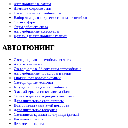
Автомобильные лампы
Дневные ходовые огни
Свето-панели автомобильные
Набор ламп для подсветки салона автомобиля
Оптика, фары
Фары рабочего света
Автомобильные аксессуары
Цоколи для автомобильных ламп
АВТОТЮНИНГ
Светодиодная автомобильная лента
Ангельские глазки
Светодиодные 3d логотипы автомобилей
Автомобильные проекторы в двери
Гибкий неон автомобильный
Светодиодные колпачки
Бегущие строки для автомобилей.
Эквалайзеры на стекло автомобиля
Обманки для светодиодных автоламп
Дополнительные стоп-сигналы
Повторители указателей поворота
Дополнительные габариты
Светящиеся крышки на ступицы (диски)
Накладки на капот
Детские автокресла