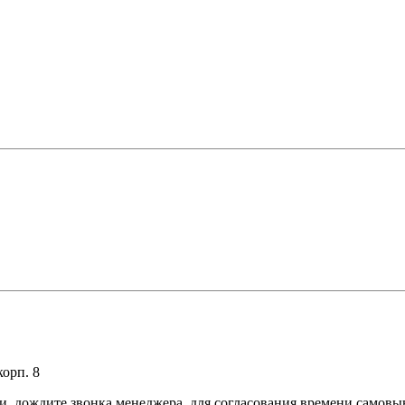
корп. 8
з и дождите звонка менеджера, для согласования времени самовы