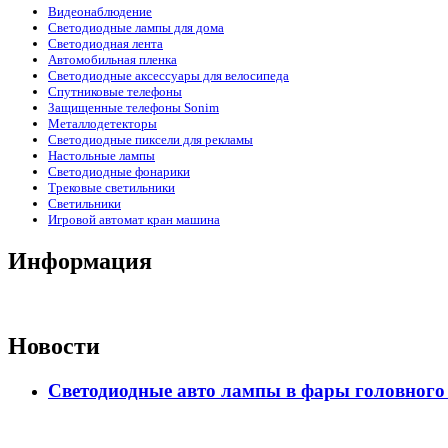
Видеонаблюдение
Светодиодные лампы для дома
Светодиодная лента
Автомобильная пленка
Светодиодные аксессуары для велосипеда
Спутниковые телефоны
Защищенные телефоны Sonim
Металлодетекторы
Светодиодные пиксели для рекламы
Настольные лампы
Светодиодные фонарики
Трековые светильники
Светильники
Игровой автомат кран машина
Информация
Новости
Светодиодные авто лампы в фары головного 