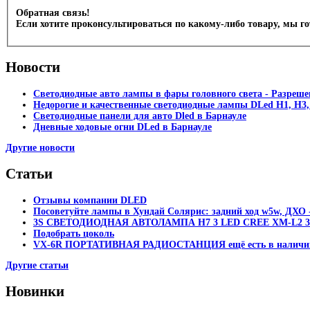
Обратная связь!
Если хотите проконсультироваться по какому-либо товару, мы г
Новости
Светодиодные авто лампы в фары головного света - Разреш
Недорогие и качественные светодиодные лампы DLed Н1, Н3,
Светодиодные панели для авто Dled в Барнауле
Дневные ходовые огни DLed в Барнауле
Другие новости
Статьи
Отзывы компании DLED
Посоветуйте лампы в Хундай Солярис: задний ход w5w, ДХО -
3S СВЕТОДИОДНАЯ АВТОЛАМПА H7 3 LED CREE XM-L2 30
Подобрать цоколь
VX-6R ПОРТАТИВНАЯ РАДИОСТАНЦИЯ ещё есть в наличи
Другие статьи
Новинки