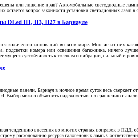
зрешены или лишение прав? Автомобильные светодиодные лампы
их остается вопрос законности установки светодиодных ламп в 
пы DLed Н1, Н3, Н27 в Барнауле
тся количество инноваций во всем мире. Многие из них касают
на, подсветки номера или освещения багажника, ничего лучше
реимуществ устойчивость к толчкам и вибрации, сильный и ровн
ле
иодные панели, Барнаул в ночное время суток весь сверкает о
dled. Выбор можно объяснить надежностью, по сравнению с ана
тывая тенденцию внесения во многих странах поправок в ПДД, 
быстрому расходованию ресурса галогеновых ламп. Соответствен