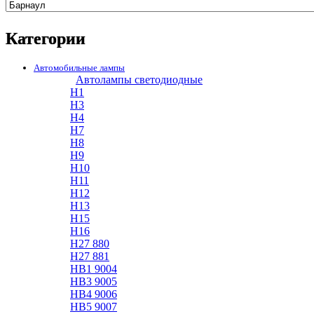
Категории
Автомобильные лампы
Автолампы светодиодные
H1
H3
H4
H7
H8
H9
H10
H11
H12
H13
H15
H16
H27 880
H27 881
HB1 9004
HB3 9005
HB4 9006
HB5 9007