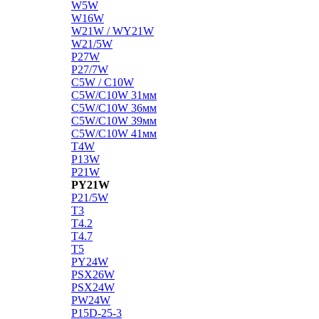
W5W
W16W
W21W / WY21W
W21/5W
P27W
P27/7W
C5W / C10W
C5W/C10W 31мм
C5W/C10W 36мм
C5W/C10W 39мм
C5W/C10W 41мм
T4W
P13W
P21W
PY21W
P21/5W
T3
T4.2
T4.7
T5
PY24W
PSX26W
PSX24W
PW24W
P15D-25-3