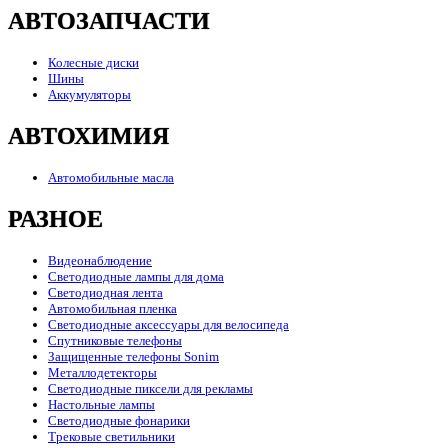
АВТОЗАПЧАСТИ
Колесные диски
Шины
Аккумуляторы
АВТОХИМИЯ
Автомобильные масла
РАЗНОЕ
Видеонаблюдение
Светодиодные лампы для дома
Светодиодная лента
Автомобильная пленка
Светодиодные аксессуары для велосипеда
Спутниковые телефоны
Защищенные телефоны Sonim
Металлодетекторы
Светодиодные пиксели для рекламы
Настольные лампы
Светодиодные фонарики
Трековые светильники