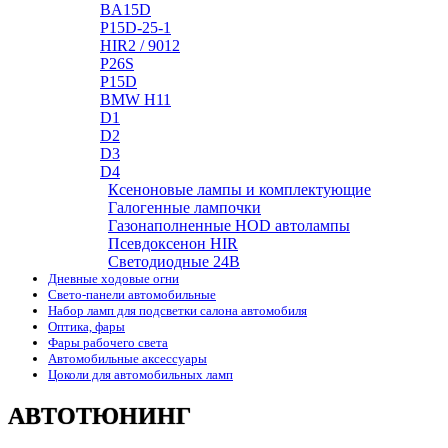
BA15D
P15D-25-1
HIR2 / 9012
P26S
P15D
BMW H11
D1
D2
D3
D4
Ксеноновые лампы и комплектующие
Галогенные лампочки
Газонаполненные HOD автолампы
Псевдоксенон HIR
Cветодиодные 24B
Дневные ходовые огни
Свето-панели автомобильные
Набор ламп для подсветки салона автомобиля
Оптика, фары
Фары рабочего света
Автомобильные аксессуары
Цоколи для автомобильных ламп
АВТОТЮНИНГ