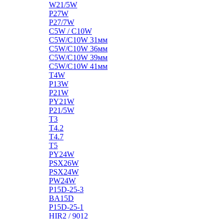
W21/5W
P27W
P27/7W
C5W / C10W
C5W/C10W 31мм
C5W/C10W 36мм
C5W/C10W 39мм
C5W/C10W 41мм
T4W
P13W
P21W
PY21W
P21/5W
T3
T4.2
T4.7
T5
PY24W
PSX26W
PSX24W
PW24W
P15D-25-3
BA15D
P15D-25-1
HIR2 / 9012