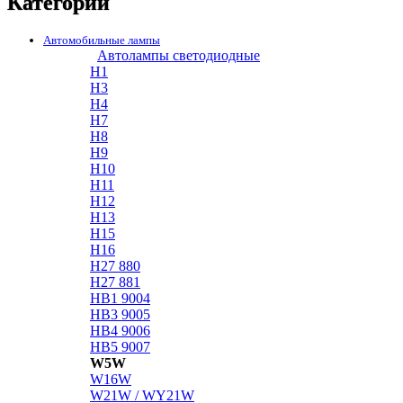
Категории
Автомобильные лампы
Автолампы светодиодные
H1
H3
H4
H7
H8
H9
H10
H11
H12
H13
H15
H16
H27 880
H27 881
HB1 9004
HB3 9005
HB4 9006
HB5 9007
W5W
W16W
W21W / WY21W