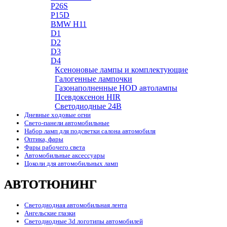
P26S
P15D
BMW H11
D1
D2
D3
D4
Ксеноновые лампы и комплектующие
Галогенные лампочки
Газонаполненные HOD автолампы
Псевдоксенон HIR
Cветодиодные 24B
Дневные ходовые огни
Свето-панели автомобильные
Набор ламп для подсветки салона автомобиля
Оптика, фары
Фары рабочего света
Автомобильные аксессуары
Цоколи для автомобильных ламп
АВТОТЮНИНГ
Светодиодная автомобильная лента
Ангельские глазки
Светодиодные 3d логотипы автомобилей