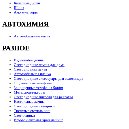
Колесные диски
Шины
Аккумуляторы
АВТОХИМИЯ
Автомобильные масла
РАЗНОЕ
Видеонаблюдение
Светодиодные лампы для дома
Светодиодная лента
Автомобильная пленка
Светодиодные аксессуары для велосипеда
Спутниковые телефоны
Защищенные телефоны Sonim
Металлодетекторы
Светодиодные пиксели для рекламы
Настольные лампы
Светодиодные фонарики
Трековые светильники
Светильники
Игровой автомат кран машина