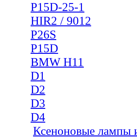
P15D-25-1
HIR2 / 9012
P26S
P15D
BMW H11
D1
D2
D3
D4
Ксеноновые лампы 