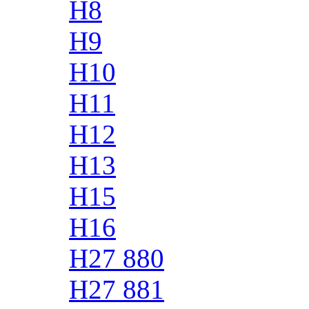
H8
H9
H10
H11
H12
H13
H15
H16
H27 880
H27 881