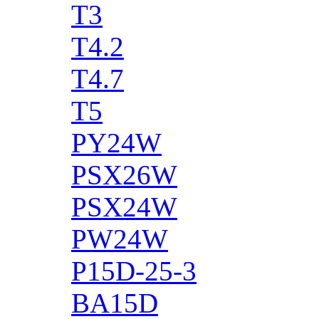
T3
T4.2
T4.7
T5
PY24W
PSX26W
PSX24W
PW24W
P15D-25-3
BA15D