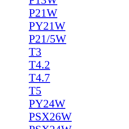
P21W
PY21W
P21/5W
T3
T4.2
T4.7
T5
PY24W
PSX26W