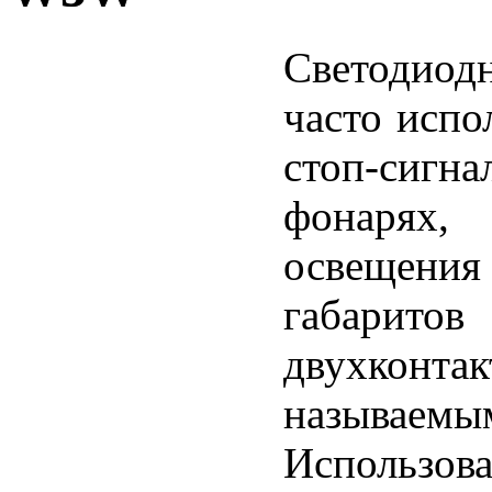
Светодиод
часто испо
стоп-си
фонарях,
освещения
габарито
двухкон
называ
Использов