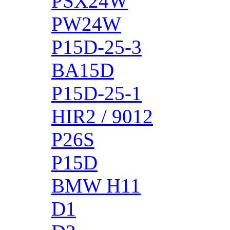
PSX24W
PW24W
P15D-25-3
BA15D
P15D-25-1
HIR2 / 9012
P26S
P15D
BMW H11
D1