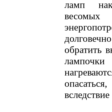
ламп нак
весомых
энергопот
долговечно
обратить в
лампочки
нагревают
опасать
вследствие 