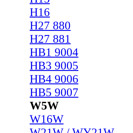
H16
H27 880
H27 881
HB1 9004
HB3 9005
HB4 9006
HB5 9007
W5W
W16W
W21W / WY21W