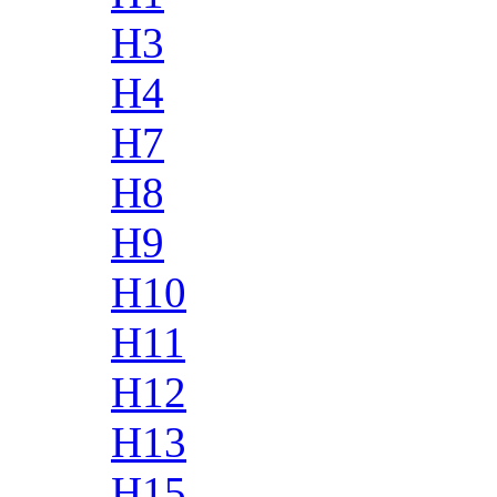
H3
H4
H7
H8
H9
H10
H11
H12
H13
H15