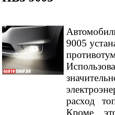
Автомоби
9005 устан
противот
Использов
значител
электроэне
расход то
Кроме эт