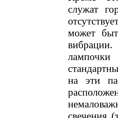
служат го
отсутству
может быт
вибрации
лампочк
стандартны
на эти па
расположе
немалова
свечения (