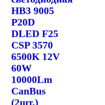
HB3 9005
P20D
DLED F25
CSP 3570
6500K 12V
60W
10000Lm
CanBus
(2шт.)