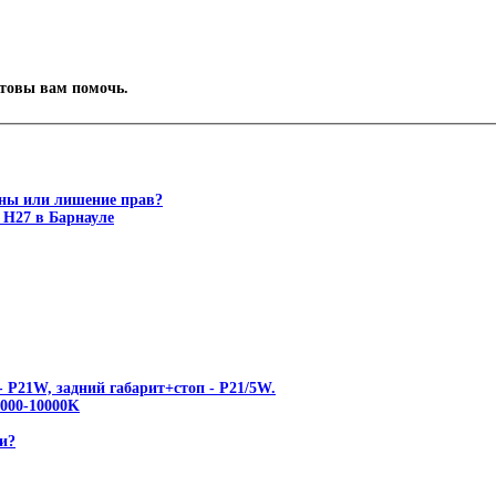
отовы вам помочь.
ены или лишение прав?
 Н27 в Барнауле
 P21W, задний габарит+стоп - P21/5W.
00-10000K
и?