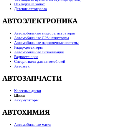
Накладки на капот
Детские автокресла
АВТОЭЛЕКТРОНИКА
Автомобильные видеорегистраторы
Автомобильные GPS навигаторы
Автомобильные парковочные системы
Радар-детекторы
Автомобильные сигнализации
Радиостанции
Спецсигналы для автомобилей
Автозвук
АВТОЗАПЧАСТИ
Колесные диски
Шины
Аккумуляторы
АВТОХИМИЯ
Автомобильные масла