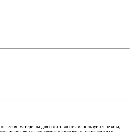
ачестве материала для изготовления используется резина,
акже покрышки различаются по размерам, измеряемым в