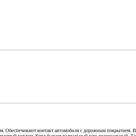
м. Обеспечивают контакт автомобиля с дорожным покрытием. В к
зываемый кордом. Корд бывает радиальный или диагональный. Т