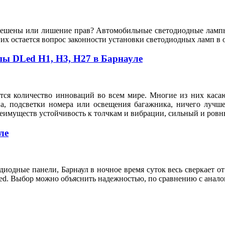
зрешены или лишение прав? Автомобильные светодиодные лампы
их остается вопрос законности установки светодиодных ламп в 
пы DLed Н1, Н3, Н27 в Барнауле
тся количество инноваций во всем мире. Многие из них касают
на, подсветки номера или освещения багажника, ничего лучше
реимуществ устойчивость к толчкам и вибрации, сильный и ровн
ле
иодные панели, Барнаул в ночное время суток весь сверкает о
dled. Выбор можно объяснить надежностью, по сравнению с ана