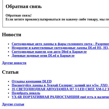
Обратная связь
Обратная связь!
Если хотите проконсультироваться по какому-либо товару, мы г
Новости
Светодиодные авто лампы в фары головного света - Разреш
Недорогие и качественные светодиодные лампы DLed Н1, Н3,
Светодиодные панели для авто Dled в Барнауле
Дневные ходовые огни DLed в Барнауле
Другие новости
Статьи
Отзывы компании DLED
Посоветуйте лампы в Хундай Солярис: задний ход w5w, ДХО -
3S СВЕТОДИОДНАЯ АВТОЛАМПА H7 3 LED CREE XM-L2 30
Подобрать цоколь
VX-6R ПОРТАТИВНАЯ РАДИОСТАНЦИЯ ещё есть в наличи
Другие статьи