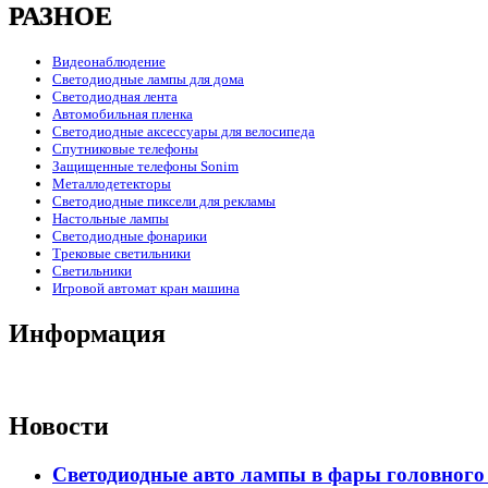
РАЗНОЕ
Видеонаблюдение
Светодиодные лампы для дома
Светодиодная лента
Автомобильная пленка
Светодиодные аксессуары для велосипеда
Спутниковые телефоны
Защищенные телефоны Sonim
Металлодетекторы
Светодиодные пиксели для рекламы
Настольные лампы
Светодиодные фонарики
Трековые светильники
Светильники
Игровой автомат кран машина
Информация
Новости
Светодиодные авто лампы в фары головного 