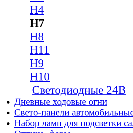
H4
H7
H8
H11
H9
H10
Cветодиодные 24B
Дневные ходовые огни
Свето-панели автомобильны
Набор ламп для подсветки с