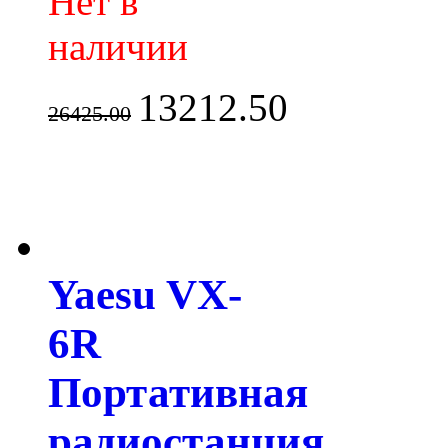
Нет в
наличии
13212.50
26425.00
Yaesu VX-
6R
Портативная
радиостанция