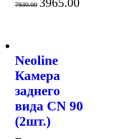
3965.00
7930.00
Neoline
Камера
заднего
вида CN 90
(2шт.)