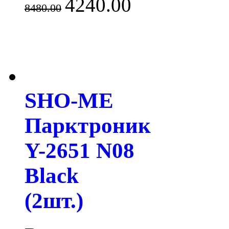
4240.00
8480.00
SHO-ME
Парктроник
Y-2651 N08
Black
(2шт.)