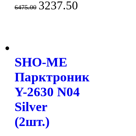
3237.50
6475.00
SHO-ME
Парктроник
Y-2630 N04
Silver
(2шт.)