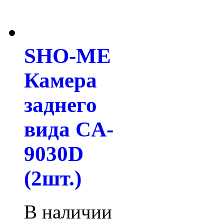
SHO-ME
Камера
заднего
вида CA-
9030D
(2шт.)
В наличии