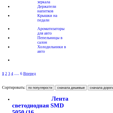
зеркала
Держатели
напитков
Крышки на
педали
Ароматизаторы
для авто
Пепельницы в
салон
Холодильники в
авто
1
2
3
4
..... 6
Вперед
Сортировать:
Лента
светодиодная SMD
5050 (16